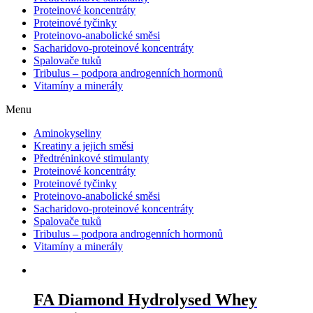
Proteinové koncentráty
Proteinové tyčinky
Proteinovo-anabolické směsi
Sacharidovo-proteinové koncentráty
Spalovače tuků
Tribulus – podpora androgenních hormonů
Vitamíny a minerály
Menu
Aminokyseliny
Kreatiny a jejich směsi
Předtréninkové stimulanty
Proteinové koncentráty
Proteinové tyčinky
Proteinovo-anabolické směsi
Sacharidovo-proteinové koncentráty
Spalovače tuků
Tribulus – podpora androgenních hormonů
Vitamíny a minerály
FA Diamond Hydrolysed Whey