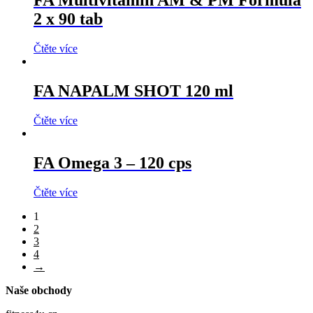
FA Multivitamin AM & PM Formula
2 x 90 tab
Čtěte více
FA NAPALM SHOT 120 ml
Čtěte více
FA Omega 3 – 120 cps
Čtěte více
1
2
3
4
→
Naše obchody