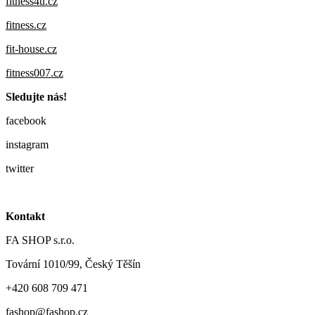
fitness4u.cz
fitness.cz
fit-house.cz
fitness007.cz
Sledujte nás!
facebook
instagram
twitter
Kontakt
FA SHOP s.r.o.
Tovární 1010/99, Český Těšín
+420 608 709 471
fashop@fashop.cz