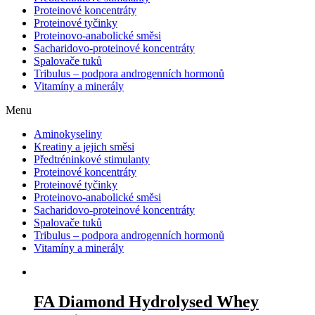
Proteinové koncentráty
Proteinové tyčinky
Proteinovo-anabolické směsi
Sacharidovo-proteinové koncentráty
Spalovače tuků
Tribulus – podpora androgenních hormonů
Vitamíny a minerály
Menu
Aminokyseliny
Kreatiny a jejich směsi
Předtréninkové stimulanty
Proteinové koncentráty
Proteinové tyčinky
Proteinovo-anabolické směsi
Sacharidovo-proteinové koncentráty
Spalovače tuků
Tribulus – podpora androgenních hormonů
Vitamíny a minerály
FA Diamond Hydrolysed Whey