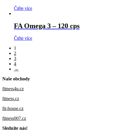
Čtěte více
FA Omega 3 – 120 cps
Čtěte více
1
2
3
4
→
Naše obchody
fitness4u.cz
fitness.cz
fit-house.cz
fitness007.cz
Sledujte nás!